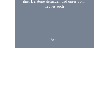
ihrer Beratung gefunden und unser Sohn 
liebt es auch.
Anne
Beratung und Kurse
Professionelle Unterstützung für Frauen, 
Schwangere, Eltern und Babys.