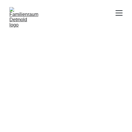
Willkommen im
Familienraum 
Detmold
Schön, dass du 